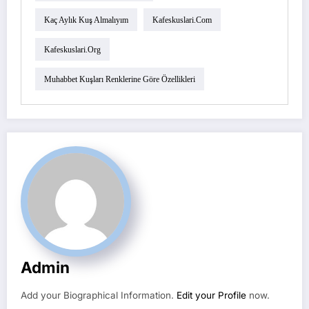
Kaç Aylık Kuş Almalıyım
Kafeskuslari.com
Kafeskuslari.org
Muhabbet Kuşları Renklerine Göre Özellikleri
Admin
Add your Biographical Information.
Edit your Profile
now.