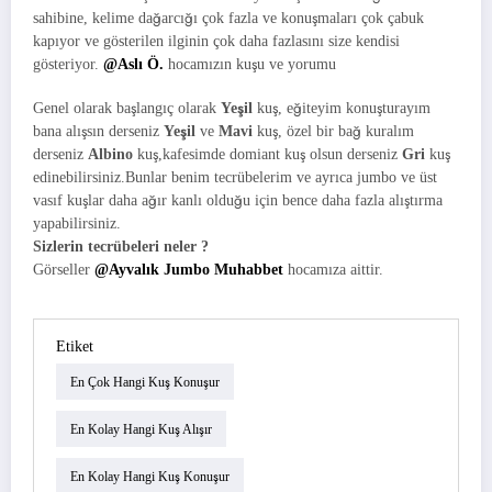
sahibine, kelime dağarcığı çok fazla ve konuşmaları çok çabuk
kapıyor ve gösterilen ilginin çok daha fazlasını size kendisi
gösteriyor.
@Aslı Ö.
hocamızın kuşu ve yorumu
Genel olarak başlangıç olarak
Yeşil
kuş, eğiteyim konuşturayım
bana alışsın derseniz
Yeşil
ve
Mavi
kuş, özel bir bağ kuralım
derseniz
Albino
kuş,kafesimde domiant kuş olsun derseniz
Gri
kuş
edinebilirsiniz.Bunlar benim tecrübelerim ve ayrıca jumbo ve üst
vasıf kuşlar daha ağır kanlı olduğu için bence daha fazla alıştırma
yapabilirsiniz.
Sizlerin tecrübeleri neler ?
Görseller
@Ayvalık Jumbo Muhabbet
hocamıza aittir.
Etiket
En Çok Hangi Kuş Konuşur
En Kolay Hangi Kuş Alışır
En Kolay Hangi Kuş Konuşur