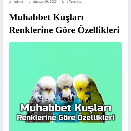
Admin
Ağustos 19, 2023
1 Yorumlar
Muhabbet Kuşları
Renklerine Göre Özellikleri