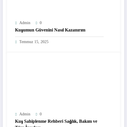
Admin
0
Kuşumun Güvenini Nasıl Kazanırım
Temmuz 15, 2025
Admin
0
Kuş Sahiplenme Rehberi Sağlık, Bakım ve