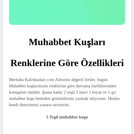
Muhabbet Kuşları
Renklerine Göre Özellikleri
Merhaba Kafeskuslari.com Ailesinin değerli fertler, bugün
Muhabbet kuşlarımızın renklerine göre davranış özelliklerinden
konuşalım istedim. Şuana kadar 2 yeşil 2 mavi 1 beyaz ve 1 gri
muhabbet kuşu besledim gözlemlerimi yazmak istiyorum. Herkes
kendi deneyimini yazarsa sevinirim.
1.Yeşil muhabbet kuşu