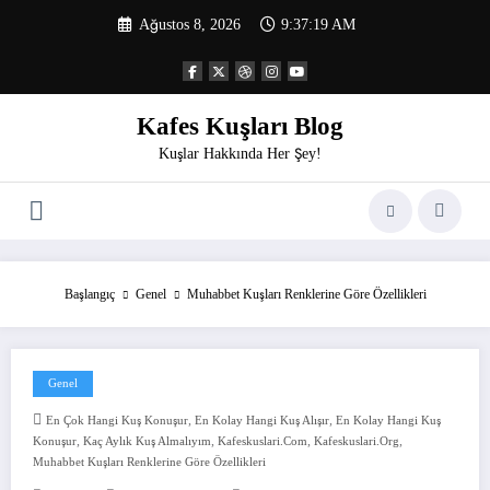
İçeriğe
Ağustos 8, 2026
9:37:19 AM
atla
Kafes Kuşları Blog
Kuşlar Hakkında Her Şey!
Başlangıç
Genel
Muhabbet Kuşları Renklerine Göre Özellikleri
Genel
,
,
En Çok Hangi Kuş Konuşur
En Kolay Hangi Kuş Alışır
En Kolay Hangi Kuş
,
,
,
,
Konuşur
Kaç Aylık Kuş Almalıyım
Kafeskuslari.com
Kafeskuslari.org
Muhabbet Kuşları Renklerine Göre Özellikleri